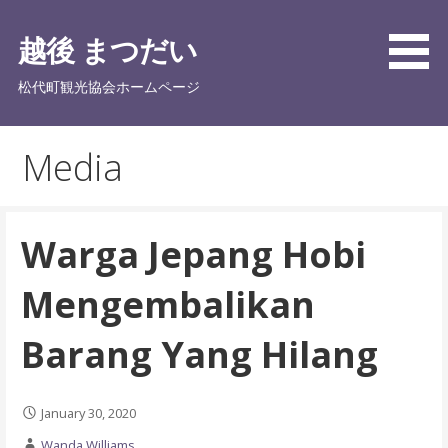
Skip
to
越後 まつだい
content
松代町観光協会ホームページ
Media
Warga Jepang Hobi
Mengembalikan
Barang Yang Hilang
January 30, 2020
Wanda Williams