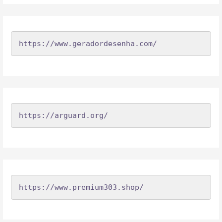
https://www.geradordesenha.com/
https://arguard.org/
https://www.premium303.shop/