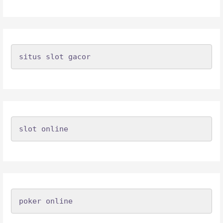
situs slot gacor
slot online
poker online