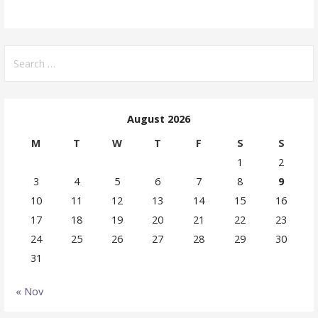
Search
for:
August 2026
M
T
W
T
F
S
S
1
2
3
4
5
6
7
8
9
10
11
12
13
14
15
16
17
18
19
20
21
22
23
24
25
26
27
28
29
30
31
« Nov