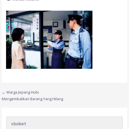
Post
← Warga Jepang Hobi
Mengembalikan Barang Yang Hilang
navigation
sbobet