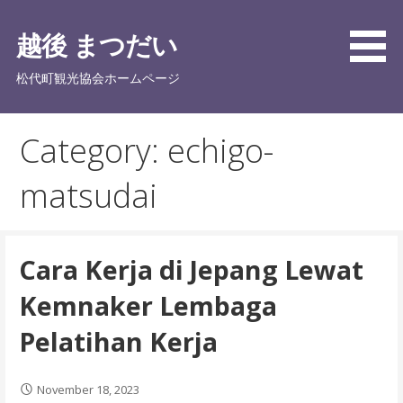
Skip
to
越後 まつだい
content
松代町観光協会ホームページ
Category: echigo-
matsudai
Cara Kerja di Jepang Lewat
Kemnaker Lembaga
Pelatihan Kerja
November 18, 2023