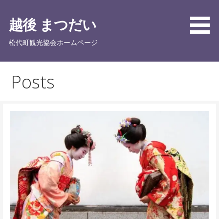
Skip
to
越後 まつだい
content
松代町観光協会ホームページ
Posts