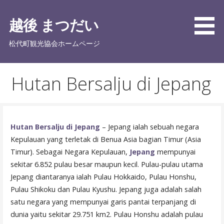
Skip
to
越後 まつだい
content
松代町観光協会ホームページ
Hutan Bersalju di Jepang
Hutan Bersalju di Jepang
– Jepang ialah sebuah negara
Kepulauan yang terletak di Benua Asia bagian Timur (Asia
Timur). Sebagai Negara Kepulauan,
Jepang
mempunyai
sekitar 6.852 pulau besar maupun kecil. Pulau-pulau utama
Jepang diantaranya ialah Pulau Hokkaido, Pulau Honshu,
Pulau Shikoku dan Pulau Kyushu. Jepang juga adalah salah
satu negara yang mempunyai garis pantai terpanjang di
dunia yaitu sekitar 29.751 km2. Pulau Honshu adalah pulau