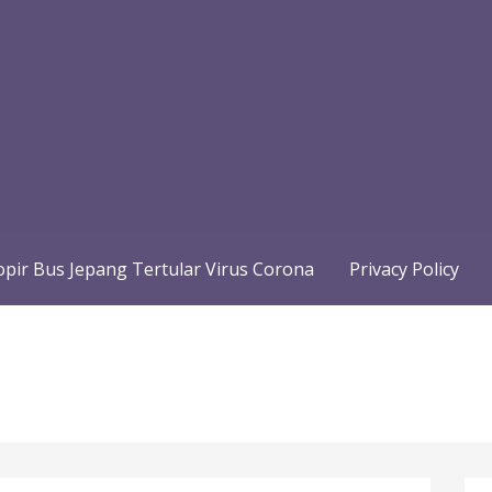
opir Bus Jepang Tertular Virus Corona
Privacy Policy