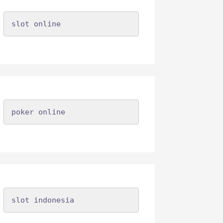
slot online
poker online
slot indonesia