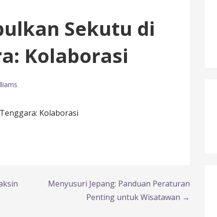
ulkan Sekutu di
a: Kolaborasi
liams
 Tenggara: Kolaborasi
aksin
Menyusuri Jepang: Panduan Peraturan
Penting untuk Wisatawan →