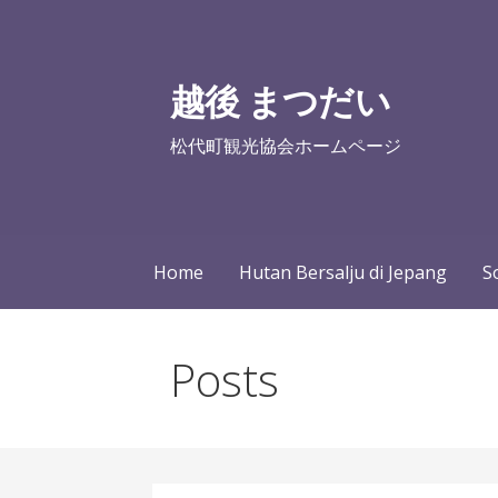
Skip
to
content
越後 まつだい
松代町観光協会ホームページ
Home
Hutan Bersalju di Jepang
S
Posts