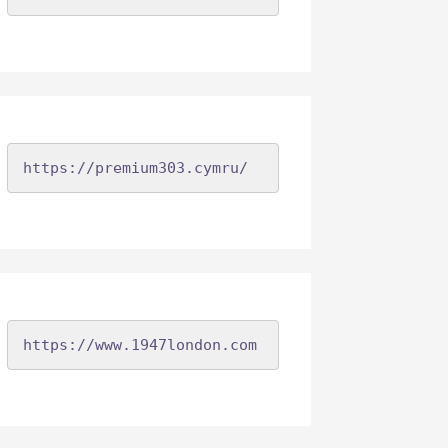
https://premium303.cymru/
https://www.1947london.com