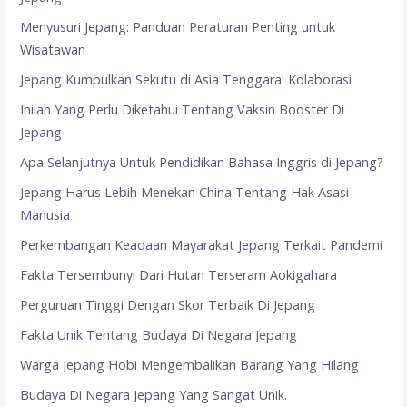
Menyusuri Jepang: Panduan Peraturan Penting untuk
Wisatawan
Jepang Kumpulkan Sekutu di Asia Tenggara: Kolaborasi
Inilah Yang Perlu Diketahui Tentang Vaksin Booster Di
Jepang
Apa Selanjutnya Untuk Pendidikan Bahasa Inggris di Jepang?
Jepang Harus Lebih Menekan China Tentang Hak Asasi
Manusia
Perkembangan Keadaan Mayarakat Jepang Terkait Pandemi
Fakta Tersembunyi Dari Hutan Terseram Aokigahara
Perguruan Tinggi Dengan Skor Terbaik Di Jepang
Fakta Unik Tentang Budaya Di Negara Jepang
Warga Jepang Hobi Mengembalikan Barang Yang Hilang
Budaya Di Negara Jepang Yang Sangat Unik.