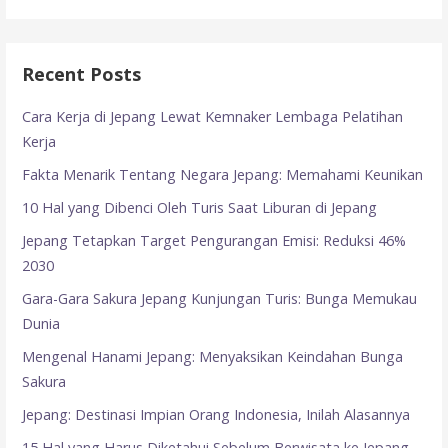
Recent Posts
Cara Kerja di Jepang Lewat Kemnaker Lembaga Pelatihan
Kerja
Fakta Menarik Tentang Negara Jepang: Memahami Keunikan
10 Hal yang Dibenci Oleh Turis Saat Liburan di Jepang
Jepang Tetapkan Target Pengurangan Emisi: Reduksi 46%
2030
Gara-Gara Sakura Jepang Kunjungan Turis: Bunga Memukau
Dunia
Mengenal Hanami Jepang: Menyaksikan Keindahan Bunga
Sakura
Jepang: Destinasi Impian Orang Indonesia, Inilah Alasannya
15 Hal yang Harus Diketahui Sebelum Berwisata ke Jepang