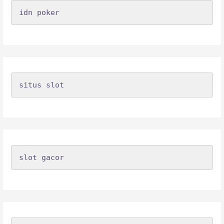
idn poker
situs slot
slot gacor