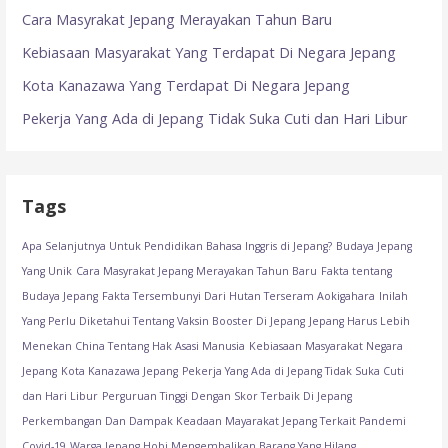
Cara Masyrakat Jepang Merayakan Tahun Baru
Kebiasaan Masyarakat Yang Terdapat Di Negara Jepang
Kota Kanazawa Yang Terdapat Di Negara Jepang
Pekerja Yang Ada di Jepang Tidak Suka Cuti dan Hari Libur
Tags
Apa Selanjutnya Untuk Pendidikan Bahasa Inggris di Jepang?
Budaya Jepang
Yang Unik
Cara Masyrakat Jepang Merayakan Tahun Baru
Fakta tentang
Budaya Jepang
Fakta Tersembunyi Dari Hutan Terseram Aokigahara
Inilah
Yang Perlu Diketahui Tentang Vaksin Booster Di Jepang
Jepang Harus Lebih
Menekan China Tentang Hak Asasi Manusia
Kebiasaan Masyarakat Negara
Jepang
Kota Kanazawa Jepang
Pekerja Yang Ada di Jepang Tidak Suka Cuti
dan Hari Libur
Perguruan Tinggi Dengan Skor Terbaik Di Jepang
Perkembangan Dan Dampak Keadaan Mayarakat Jepang Terkait Pandemi
Covid-19
Warga Jepang Hobi Mengembalikan Barang Yang Hilang