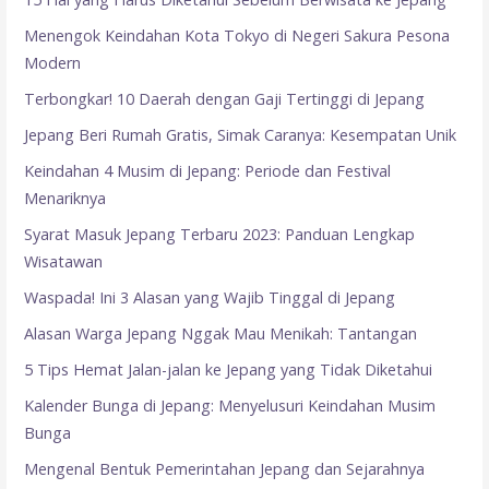
Menengok Keindahan Kota Tokyo di Negeri Sakura Pesona
Modern
Terbongkar! 10 Daerah dengan Gaji Tertinggi di Jepang
Jepang Beri Rumah Gratis, Simak Caranya: Kesempatan Unik
Keindahan 4 Musim di Jepang: Periode dan Festival
Menariknya
Syarat Masuk Jepang Terbaru 2023: Panduan Lengkap
Wisatawan
Waspada! Ini 3 Alasan yang Wajib Tinggal di Jepang
Alasan Warga Jepang Nggak Mau Menikah: Tantangan
5 Tips Hemat Jalan-jalan ke Jepang yang Tidak Diketahui
Kalender Bunga di Jepang: Menyelusuri Keindahan Musim
Bunga
Mengenal Bentuk Pemerintahan Jepang dan Sejarahnya